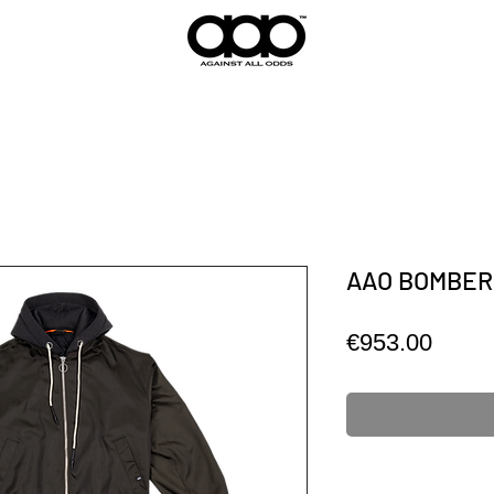
AAO BOMBER
価
€953.00
格